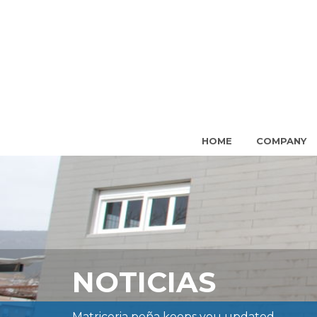
HOME
COMPANY
NOTICIAS
Matriceria peña keeps you updated