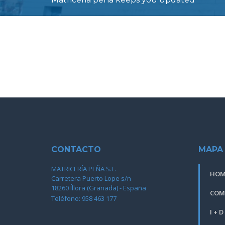
CONTACTO
MAPA 
MATRICERÍA PEÑA S.L.
HOM
Carretera Puerto Lope s/n
18260 Íllora (Granada) - España
COM
Teléfono: 958 463 177
I + D